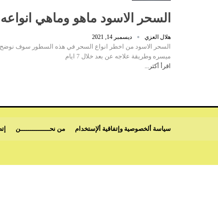
السحر الاسود ماهو وماهي انواعه و عل
هلال العزي
ديسمبر 14, 2021
السحر الاسود من اخطر انواع السحر في هذه السطور سوف نوضح 
ميسره وطريقة علاجه عن بعد خلال 7 ايام
اقرأ أكثر...
سياسة ألخصوصية وإتفاقية ألإستخدام
من نحـــــــــــــــن
إتص